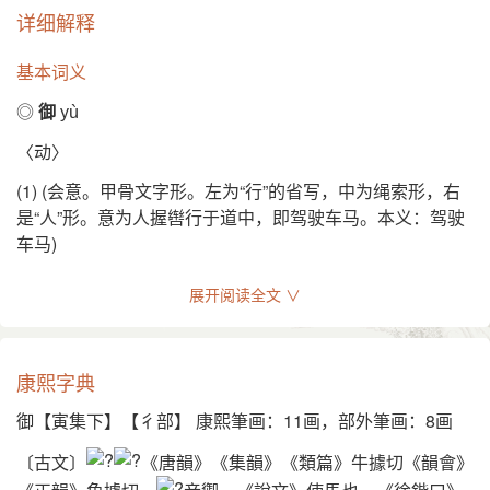
详细解释
汉英互译
基本词义
drive、imperial、keep out、resist
◎
御
yù
造字法
〈动〉
会意意为人驾驶车马
(1) (会意。甲骨文字形。左为“行”的省写，中为绳索形，右
English
是“人”形。意为人握辔行于道中，即驾驶车马。本义：驾驶
drive, ride; chariot; manage
车马)
(2) 同本义。也作“驭” [drive a carriage]
展开阅读全文 ∨
御，使马也。——《说文》
徒御不惊。——《诗·小雅·车攻》
康熙字典
以御见，侍中。——《汉书·荀彘传》
御【寅集下】【彳部】 康熙筆画：11画，部外筆画：8画
礼乐射御书数。——《周礼·大司徒》
〔古文〕
《唐韻》《集韻》《類篇》牛據切《韻會》
梁弘御戎。——《左传·僖公三十三年》