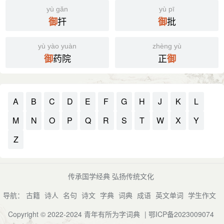
(15) 又如：御寒
又
御龍，複姓。《史記·夏本紀》劉累學擾龍，以事孔甲，
yù gǎn
yù pī
扞
批
御
御
孔甲賜之姓，曰御龍氏。
(16) 违逆 [run counter to]
又
《集韻》魚駕切，牙去聲。相迎也。《詩·召南》百兩御
天下服而无御，四境 静而无虞。——《新书》
yù yào yuàn
zhèng yù
之。《箋》御，迎也。《禮·曲禮》君命召，雖賤人，大夫
药院
正
御
御
(17) [皇帝]驾临 [your arrival]
士必自御之。《集韻》或作迓。
帝御温德殿。——《三国演义》
(18) 又如：御便殿(皇帝驾临便殿)
A
B
C
D
E
F
G
H
J
K
L
(19) 指侍奉皇帝的妃嫔 [imperial concubine]
M
N
O
P
Q
R
S
T
W
X
Y
倚嫔御歌。——宋· 王谠《唐语林·雅量》
Z
词性变化
◎
御
yù
传承国学经典 弘扬传统文化
〈名〉
导航：
古籍
诗人
名句
诗文
字典
词典
成语
英文单词
学生作文
(1) 驾驶车马的人 [driver]
Copyright © 2022-2024
青年有所为字词典
|
鄂ICP备2023009074