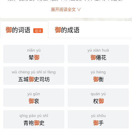
气(制御血气)
者、所以？之內之於善。此引伸之義也。从彳缷。按缷亦
展开阅读全文 ∨
又
禦也。《詩·邶風》我有旨蓄，亦以御冬。
聲。牛據切。五部。
(9) 统率；率领 [command]
又
傅御，日御，御史，
官名。《詩·大雅》王命傅御，遷
（馭）古文御。从又馬。惟見周禮。
皇帝亲御六师，即离三蜀，霜戈万队，铁马千群。——《旧
其私人《箋》傅御貳王治事，謂冢宰也。《左傳·桓十七
御
的词语
御
的成语
唐书》
组词
年》天子有日官，諸侯有日御。《註》日官，日御，典曆數
(10) 又如：御兵(统率军队)
者。《前漢·百官表》御史大夫秦官，位上卿，秩千石，有
繡衣直指。《後漢·百官志》侍御史掌察舉非法，受公卿郡
niǎn yù
yù xiān huā
(11) 使用；应用 [use]
吏奏事，有違失，劾舉之。凡郊廟朝會，則二人監威儀，有
辇
僊花
御
御
不可以御蓬。——明· 刘基《诚意伯刘文成公文集》
違失，則劾奏。
wǔ chéng yù shǐ sī fāng
yù héng
(12) 又如：御器(使用器具)
又
女官。《周禮·天官·女御》掌御敘于王之燕寢。《周語》
五城
史司坊
衡
御
御
內官不過九御。
(13) 载，装运 [charge]
又
姓。《正字通》周有御鞅。
yù gǔn
quán yù
乘六马，御妇人以出正闺。——《说苑》
衮
权
御
御
又
《類篇》偶舉切，馭上聲。止也。《左傳·襄四年》季孫
(14) 抵挡 [resist]
不御。《註》御，止也。《釋文》御，魚呂反。
无御之者。——唐· 柳宗元《捕蛇者说》
qīng páo yù shǐ
yù shǒu
又
魯邑名。《左傳·襄二十二年》雨過御叔，御叔在其邑。
青袍
史
手
御
御
不知御。——明· 刘基《卖柑者言》
《註》御叔，魯御邑大夫。《釋文》御，魚呂反。