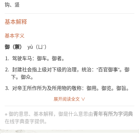
钩、竖
基本解释
基本字义
御（禦）
yù（ㄩˋ）
⒈ 驾驶车马：御车。御者。
⒉ 封建社会指上级对下级的治理，统治：“百官御事”。御
下。御众。
⒊ 对帝王所作所为及所用物的敬称：御用。御览。御旨。
御赐。御驾亲征。
展开阅读全文 ∨
⒋ 抵挡：防御。御敌。御寒。
※ 御的意思、基本解释，御是什么意思由
青年有所为字词典
异体字
在线字典查字提供。
䘘
䢩
衘
馭
禦
䘖