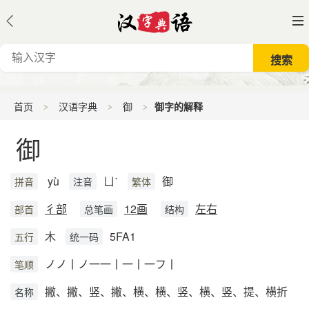
首页
汉语字典
御
御字的解释
御
yù
ㄩˋ
御
拼音
注音
繁体
彳部
12画
左右
部首
总笔画
结构
木
5FA1
五行
统一码
ノノ丨ノ一一丨一丨一フ丨
笔顺
撇、撇、竖、撇、横、横、竖、横、竖、提、横折
名称