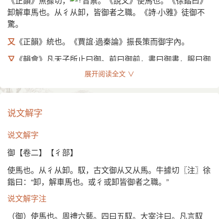
《正韻》魚據切，
音禦。《說文》使馬也。《徐鍇曰》
卸解車馬也。从彳从卸，皆御者之職。《詩·小雅》徒御不
夫以疲病之卒御狐疑众…甚未足畏。——《资治通鉴》
驚。
(3) 又如：御轮(赶车)；御策(驾驭马匹的鞭子)；御正(驾驶使
又
《正韻》統也。《賈誼·過秦論》振長策而御宇內。
不偏斜)；御夫(驾驭车马的人)
又
《韻會》凡天子所止曰御。前曰御前，書曰御書，服曰御
(4) 后亦泛指驾驭一切运行或飞行之物 [ride on]
服，皆取統御四海之內。《蔡邕·獨斷》御者，進也。凡衣
展开阅读全文 ∨
御轻舟而上溯，浮长川而忘反。——三国魏· 曹植《洛神
服加於身，飮食適於口，妃妾接於寢皆曰御。《釋名》御，
赋》
語也。尊者將有所欲，先語之也。亦言職
，尊者有所勤
(5) 又如：御天(控御天道)；御气(制御血气)；御物(驾驭万
御，如御牛馬然也。《禮·王制》千里之內以爲御。《註》
说文解字
物)
御謂衣食。《疏》御是進御所須，故爲衣食。
说文解字
(6) 统治；治理 [rule；administer]
又
《廣韻》侍也，進也。《詩·小雅》飮御諸友。《傳》
御，進也。《箋》御，侍也。吉甫遠從鎬地來，飮之酒，使
御【卷二】【彳部】
振长策而御宇内，吞二周而亡诸侯。——汉· 贾谊《过秦
諸友侍之。
论》
使馬也。从彳从卸。馭，古文御从又从馬。牛據切〖注〗徐
又
《正韻》勸侑也。《禮·曲禮》御食于君。《註》勸侑曰
鍇曰：“卸，解車馬也。或彳或卸皆御者之職。”
(7) 又如：御世(治理天下)；御民(统治人民)；御宇(统治天
御。
下)
说文解字注
又
主也。《禮·曲禮》問大夫之子，長曰能御矣，幼曰未能
(8) 控制；约束以为己用 [control]。如：御节(主掌季节)；御
（御）使馬也。周禮六藝。四曰五馭。大宰注曰。凡言馭
御也。《註》御猶主也。《疏》謂主事也。