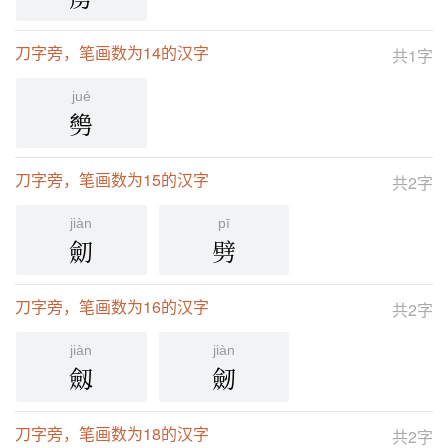
刀字旁，笔画数为14的汉字
共1字
jué
㔃
刀字旁，笔画数为15的汉字
共2字
jiàn
pī
劎
劈
刀字旁，笔画数为16的汉字
共2字
jiàn
jiàn
劔
劒
刀字旁，笔画数为18的汉字
共2字