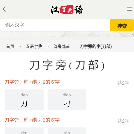
首页
汉语字典
偏旁部首
刀字旁的字(刀部)
刀字旁(刀部)
刀字旁，笔画数为2的汉字
共2字
dāo
diāo
刀
刁
刀字旁，笔画数为3的汉字
共2字
rèn
rèn